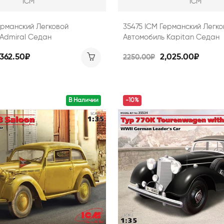
ICM
ICM
ерманский Легковой
35475 ICM Германский Легко
Admiral Седан
Автомобиль Kapitan Седан
,362.50₽
2,025.00₽
2250.00₽
В Наличии
-10%