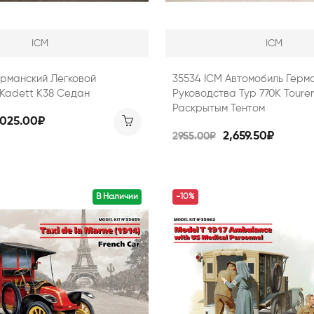
ICM
ICM
ерманский Легковой
35534 ICM Автомобиль Герм
Kadett K38 Седан
Руководства Typ 770K Tour
Раскрытым Тентом
,025.00₽
2,659.50₽
2955.00₽
В Наличии
-10%