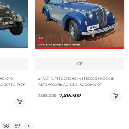
ICM
нского
24021 ICM Германский Пассажирский
водства 1939
Автомобиль Admiral Кабриолет
2,416.50₽
2685.00₽
58
59
›