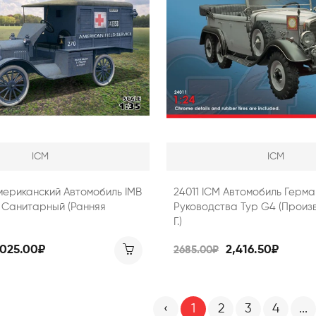
ICM
ICM
мериканский Автомобиль ІМВ
24011 ICM Автомобиль Герма
7, Санитарный (ранняя
Руководства Typ G4 (произ
Г.)
,025.00₽
2,416.50₽
2685.00₽
‹
1
2
3
4
...