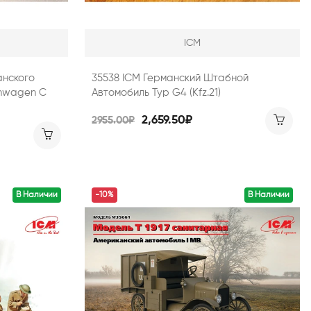
ICM
анского
35538 ICM Германский Штабной
enwagen С
Автомобиль Typ G4 (Kfz.21)
2,659.50₽
2955.00₽
В Наличии
-10%
В Наличии