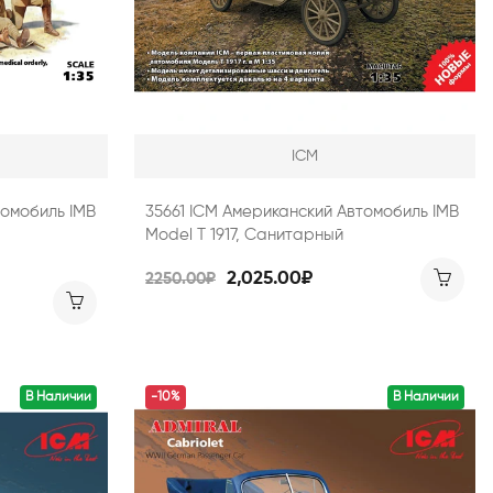
ICM
томобиль ІМВ
35661 ICM Американский Автомобиль ІМВ
Model T 1917, Санитарный
2,025.00₽
2250.00₽
В Наличии
-10%
В Наличии