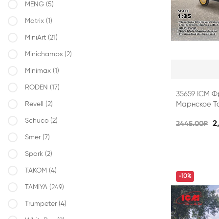
MENG
(5)
Matrix
(1)
MiniArt
(21)
Minichamps
(2)
Minimax
(1)
RODEN
(17)
35659 ICM Ф
Revell
(2)
Марнское Так
Schuco
(2)
2
2445.00₽
Smer
(7)
Spark
(2)
TAKOM
(4)
-10%
TAMIYA
(249)
Trumpeter
(4)