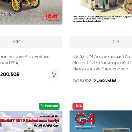
ICM
ICM
ранцузский Автомобиль
35662 ICM Американский Ав
си (1914)
Model T 1917, Санитарный, С
Медицинским Персоналом
,200.50₽
2,362.50₽
2625.00₽
В Наличии
-10%