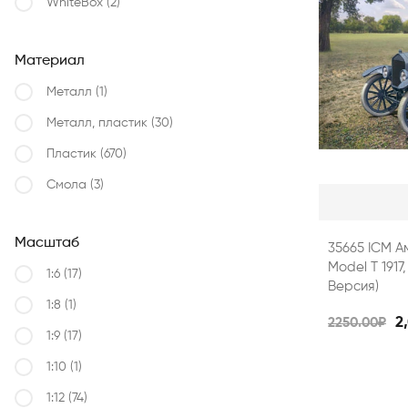
WhiteBox
(2)
Материал
Металл
(1)
Металл, пластик
(30)
Пластик
(670)
Смола
(3)
Масштаб
35665 ICM А
Model T 191
1:6
(17)
Версия)
1:8
(1)
2
2250.00₽
1:9
(17)
1:10
(1)
1:12
(74)