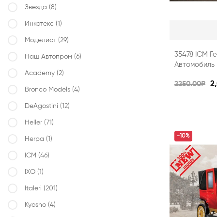
Звезда
(8)
Инкотекс
(1)
Моделист
(29)
35478 ICM Г
Наш Автопром
(6)
Автомобиль 
Academy
(2)
2
2250.00₽
Bronco Models
(4)
DeAgostini
(12)
Heller
(71)
-10%
Herpa
(1)
ICM
(46)
IXO
(1)
Italeri
(201)
Kyosho
(4)