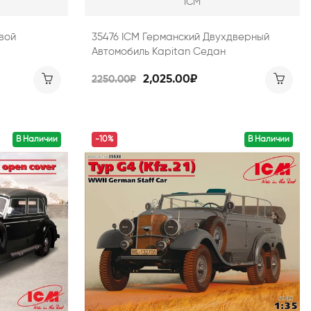
ICM
вой
35476 ICM Германский Двухдверный
Автомобиль Kapitan Седан
2,025.00₽
2250.00₽
В Наличии
-10%
В Наличии