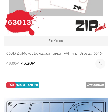
ZipMaket
63013 ZipMaket Бандажи Танка T-VI Тигр (Звезда 3646)
43.20₽
48.00₽
уведомить о наличии
-10%
Отсутствует