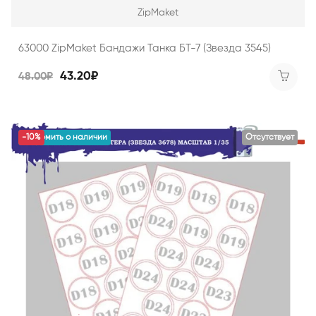
ZipMaket
63000 ZipMaket Бандажи Танка БТ-7 (Звезда 3545)
43.20₽
48.00₽
уведомить о наличии
-10%
Отсутствует