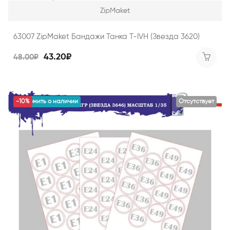
ZipMaket
63007 ZipMaket Бандажи Танка T-IVH (Звезда 3620)
43.20₽
48.00₽
уведомить о наличии
-10%
Отсутствует