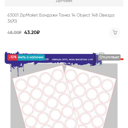
ZipMaket
63001 ZipMaket Бандажи Танка 14 Object 148 (Звезда
3670)
43.20₽
48.00₽
уведомить о наличии
-10%
Отсутствует