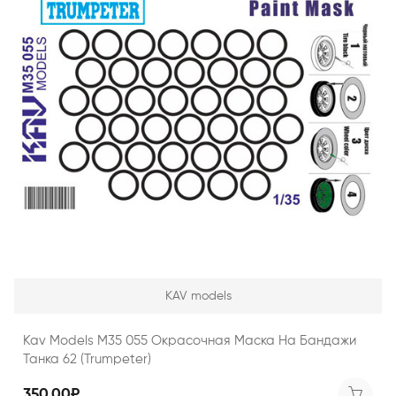
KAV models
Kav Models M35 055 Окрасочная Маска На Бандажи
Танка 62 (Trumpeter)
350.00₽