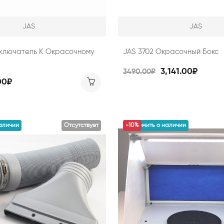
JAS
JAS
ыключатель К Окрасочному
JAS 3702 Окрасочный Бокс
3,141.00₽
3490.00₽
00₽
аличии
Отсутствует
уведомить о наличии
-10%