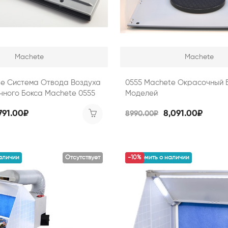
Machete
Machete
te Система Отвода Воздуха
0555 Machete Окрасочный 
чного Бокса Machete 0555
Моделей
791.00₽
8,091.00₽
8990.00₽
аличии
Отсутствует
уведомить о наличии
-10%