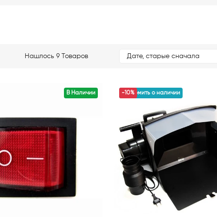
Нашлось 9 Товаров
Дате, старые сначала
В Наличии
уведомить о наличии
-10%