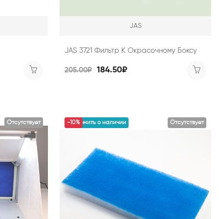
JAS
JAS 3721 Фильтр К Окрасочному Боксу
184.50₽
205.00₽
Отсутствует
уведомить о наличии
-10%
Отсутствует