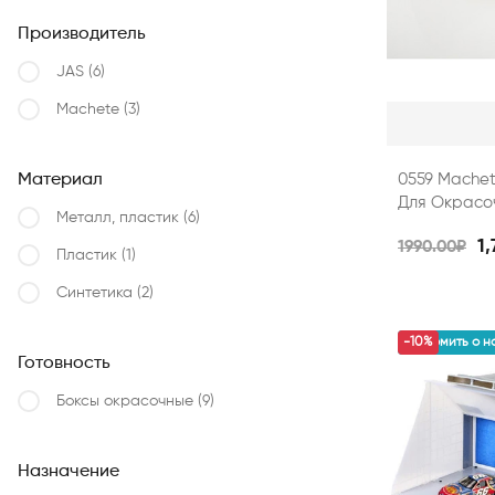
Производитель
JAS
(6)
Machete
(3)
Материал
0559 Mache
Для Окрасо
Металл, пластик
(6)
1,
1990.00₽
Пластик
(1)
Синтетика
(2)
уведомить о н
-10%
Готовность
Боксы окрасочные
(9)
Назначение