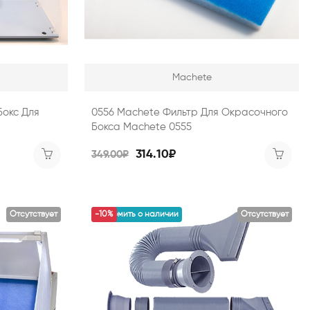
Machete
Бокс Для
0556 Machete Фильтр Для Окрасочного
Бокса Machete 0555
314.10₽
349.00₽
Отсутствует
уведомить о наличии
-10%
Отсутствует