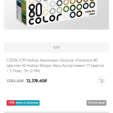
ICM
C3004 ICM Набор Акриловых Красок «Палитра 80
Цветов» (в Набор Входит Весь Ассортимент 77 Цветов
+ 3 Лака, По 12 Мл)
12,378.60₽
13754.00₽
уведомить о наличии
-10%
Отсутствует