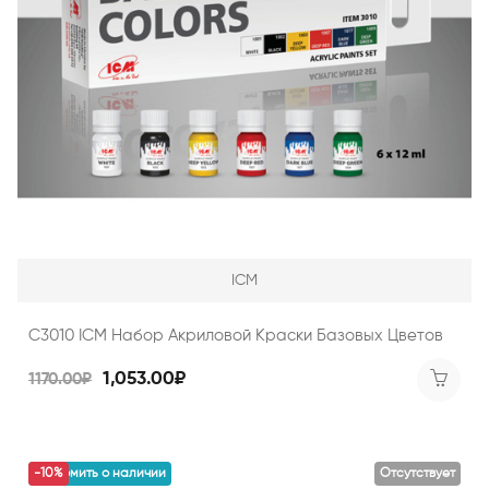
ICM
C3010 ICM Набор Акриловой Краски Базовых Цветов
1,053.00₽
1170.00₽
уведомить о наличии
-10%
Отсутствует