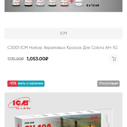
ICM
C3001 ICM Набор Акриловых Красок Для Cobra AH-1G
1,053.00₽
1170.00₽
уведомить о наличии
-10%
Отсутствует