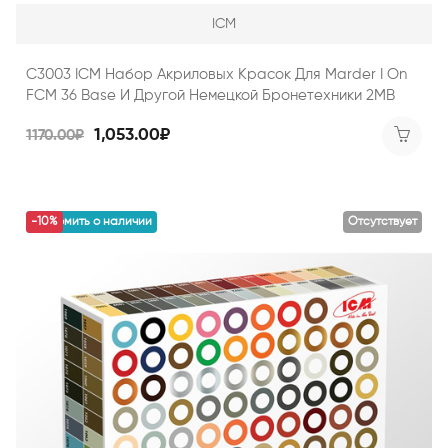
ICM
C3003 ICM Набор Акриловых Красок Для Marder I On
FCM 36 Base И Другой Немецкой Бронетехники 2МВ
1,053.00₽
1170.00₽
уведомить о наличии
-10%
Отсутствует