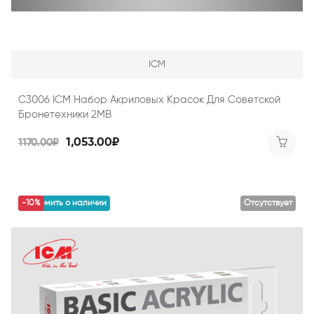
ICM
C3006 ICM Набор Акриловых Красок Для Советской
Бронетехники 2МВ
1,053.00₽
1170.00₽
уведомить о наличии
-10%
Отсутствует