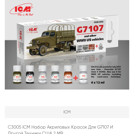
ICM
C3005 ICM Набор Акриловых Красок Для G7107 И
Другой Техники США 2 МВ