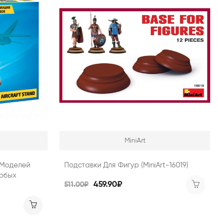
MiniArt
 Моделей
Подставки Для Фигур (MiniArt-16019)
Любых
459.90₽
511.00₽