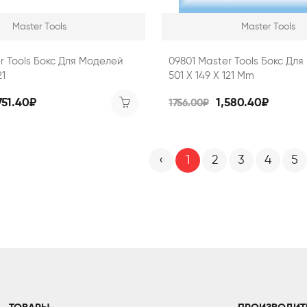
Master Tools
Master Tools
r Tools Бокс Для Моделей
09801 Master Tools Бокс Дл
21
501 Х 149 Х 121 Mm
751.40₽
1,580.40₽
1756.00₽
‹
1
2
3
4
5