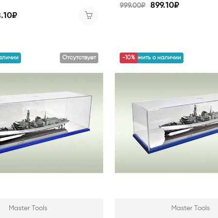
899.10₽
999.00₽
8.10₽
аличии
Отсутствует
уведомить о наличии
-10%
Master Tools
Master Tools