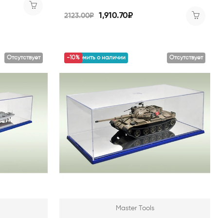
1,910.70₽
2123.00₽
Отсутствует
уведомить о наличии
-10%
Отсутствует
Master Tools