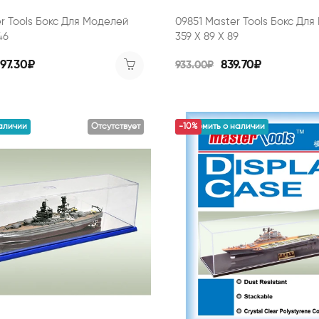
r Tools Бокс Для Моделей
09851 Master Tools Бокс Дл
46
359 X 89 X 89
797.30₽
839.70₽
933.00₽
аличии
Отсутствует
уведомить о наличии
-10%