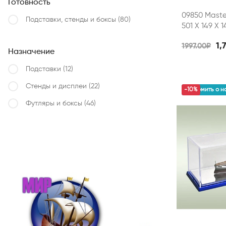
Готовность
09850 Maste
Подставки, стенды и боксы
(80)
501 Х 149 Х 1
1,
1997.00₽
Назначение
Подставки
(12)
Стенды и дисплеи
(22)
уведомить о н
-10%
Футляры и боксы
(46)