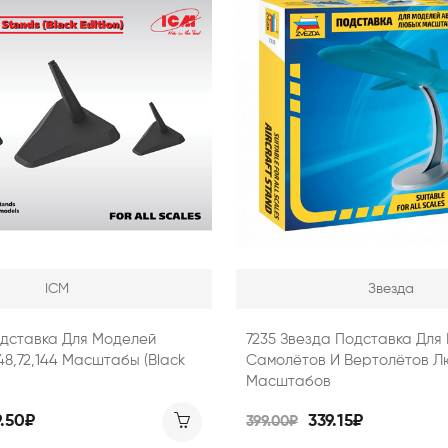
ICM
Звезда
одставка Для Моделей
7235 Звезда Подставка Для
8,72,144 Масштабы (Black
Самолётов И Вертолётов 
Масштабов
9.50₽
339.15₽
399.00₽