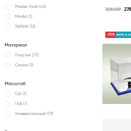
Master Tools
(45)
27
309.00₽
MiniArt
(1)
TAMIYA
(13)
уведомить о н
-10%
Материал
Пластик
(77)
Смола
(3)
Масштаб
1:24
(1)
1:48
(1)
Универсальный
(73)