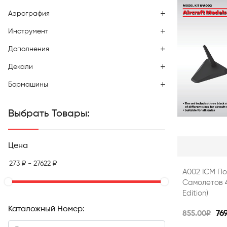
Аэрография
Инструмент
Дополнения
Декали
Бормашины
Выбрать Товары:
Цена
А002 ICM П
Самолетов 4
Edition)
Каталожный Номер:
76
855.00₽