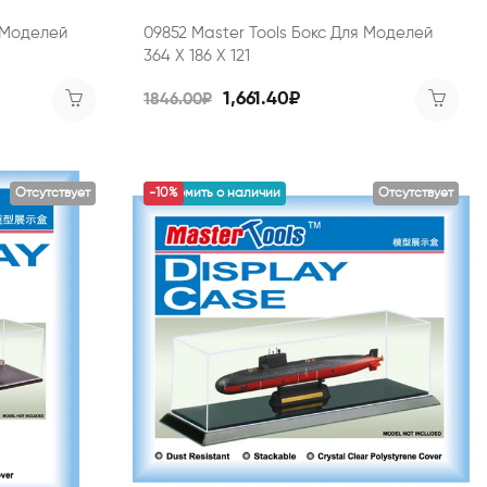
я Моделей
09852 Master Tools Бокс Для Моделей
364 X 186 X 121
1,661.40₽
1846.00₽
Отсутствует
уведомить о наличии
-10%
Отсутствует