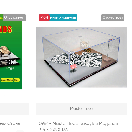
Отсутствует
уведомить о наличии
-10%
Отсутствует
Master Tools
ный Стенд
09849 Master Tools Бокс Для Моделей
316 Х 276 Х 136