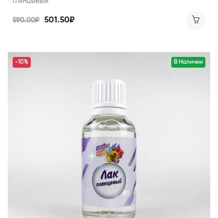
Глянцевый
501.50₽
590.00₽
-10%
В Наличии