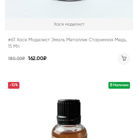
Хася моделист
#67. Хася Моделист Эмаль Металлик Старинная Медь,
15 Мл
162.00₽
180.00₽
-10%
В Наличии