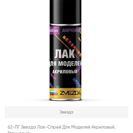
Звезда
62-ЛГ Звезда Лак-Спрей Для Моделей Акриловый,