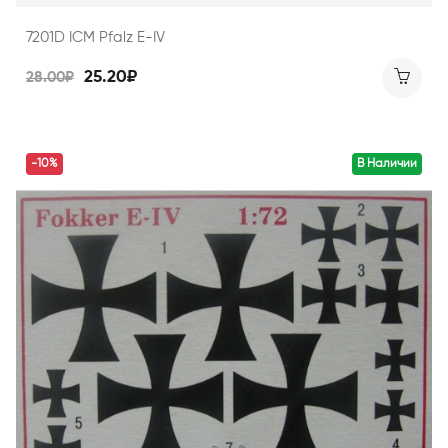
7201D ICM Pfalz E-IV
25.20₽
28.00₽
-10%
В Наличии