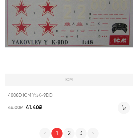
ICM
4808D ICM Y@K-9DD
41.40₽
46.00₽
‹
1
2
3
›