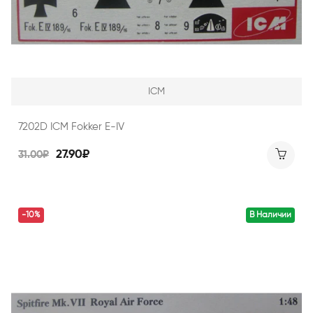
ICM
7202D ICM Fokker E-IV
27.90₽
31.00₽
-10%
В Наличии