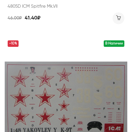
4805D ICM Spitfire Mk.VII
41.40₽
46.00₽
-10%
В Наличии