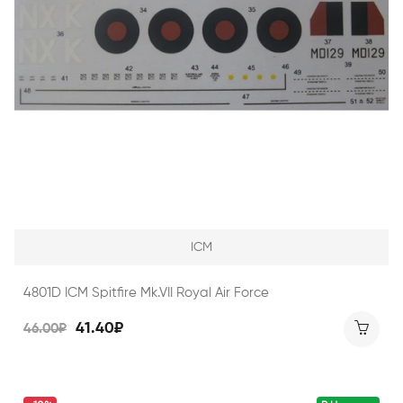
ICM
4801D ICM Spitfire Mk.VII Royal Air Force
41.40₽
46.00₽