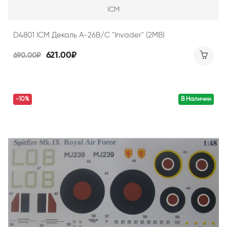
ICM
D4801 ICM Декаль A-26B/C "Invader" (2MB)
621.00₽
690.00₽
-10%
В Наличии