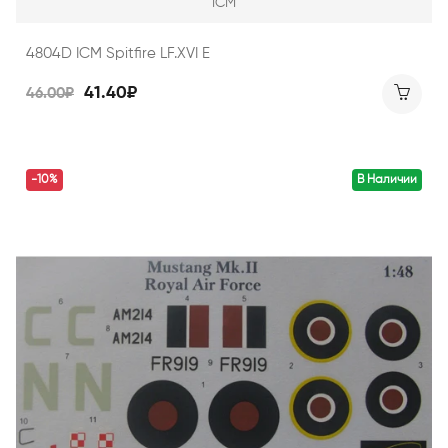
ICM
4804D ICM Spitfire LF.XVI E
41.40₽
46.00₽
-10%
В Наличии