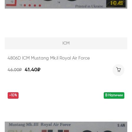
ICM
4806D ICM Mustang Mk.II Royal Air Force
41.40₽
46.00₽
-10%
В Наличии