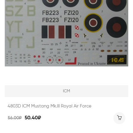
ICM
4803D ICM Mustang Mk.III Royal Air Force
50.40₽
56.00₽