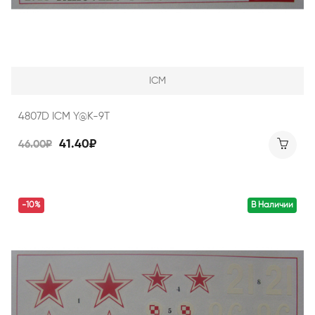
ICM
4807D ICM Y@K-9Т
41.40₽
46.00₽
-10%
В Наличии