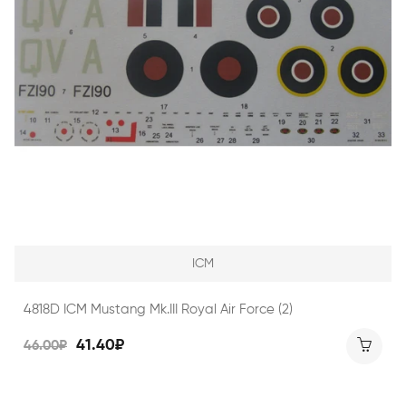
ICM
4818D ICM Mustang Mk.III Royal Air Force (2)
41.40₽
46.00₽