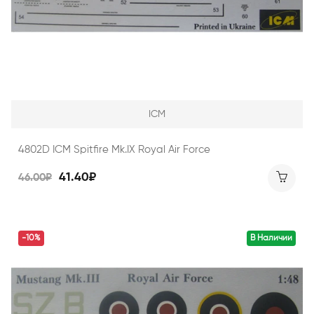
ICM
4802D ICM Spitfire Mk.IX Royal Air Force
41.40₽
46.00₽
-10%
В Наличии