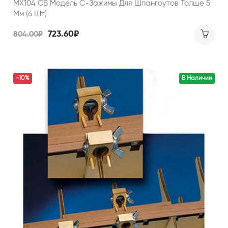
MX104 СВ Модель С-Зажимы Для Шпангоутов Толще 5
Мм (6 Шт)
723.60₽
804.00₽
-10%
В Наличии