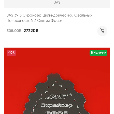
JAS
JAS 3913 Скрайбер Цилиндрических, Овальных
Поверхностей И Снятия Фасок
277.20₽
308.00₽
-10%
В Наличии