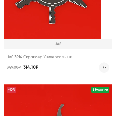
JAS
JAS 3914 Скрайбер Универсальный
314.10₽
349.00₽
-10%
В Наличии