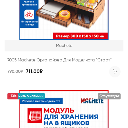
Machete
7005 Machete Органайзер Для Моделиста "Старт"
711.00₽
790.00₽
уведомить о наличии
-10%
Отсутствует