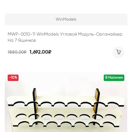
WinModels
MWP-0010-11 WinModels Угловой Модуль-Органайзер
На 7 Ящичков
1,692.00₽
1880.00₽
-10%
В Наличии