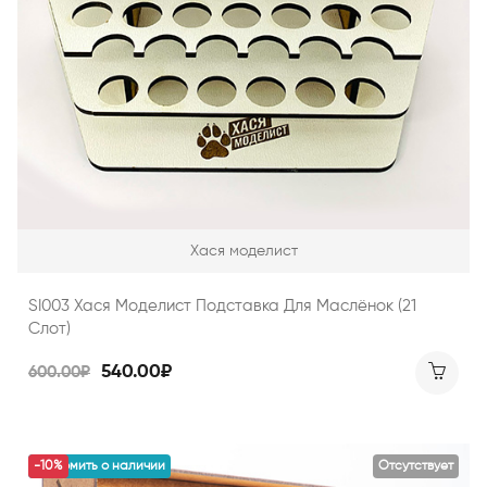
Хася моделист
SI003 Хася Моделист Подставка Для Маслёнок (21
Слот)
540.00₽
600.00₽
уведомить о наличии
-10%
Отсутствует