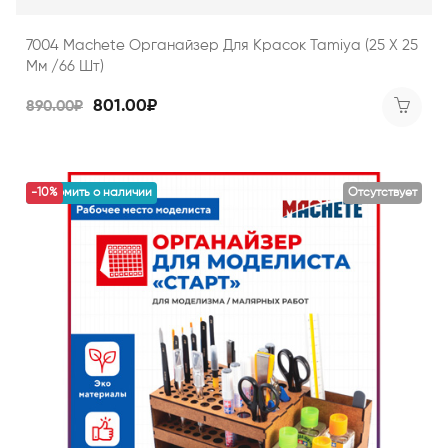
7004 Machete Органайзер Для Красок Tamiya (25 Х 25
Мм /66 Шт)
801.00₽
890.00₽
уведомить о наличии
-10%
Отсутствует