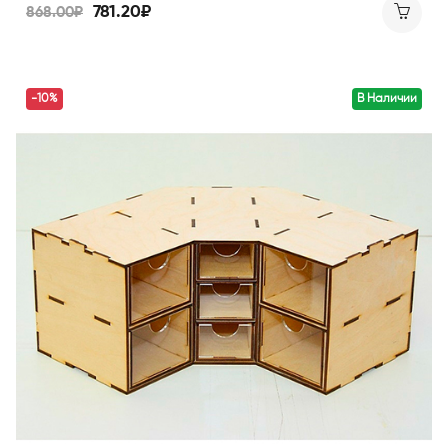
781.20₽
868.00₽
-10%
В Наличии