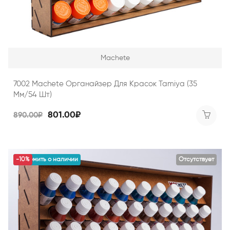
Machete
7002 Machete Органайзер Для Красок Tamiya (35
Мм/54 Шт)
801.00₽
890.00₽
уведомить о наличии
-10%
Отсутствует