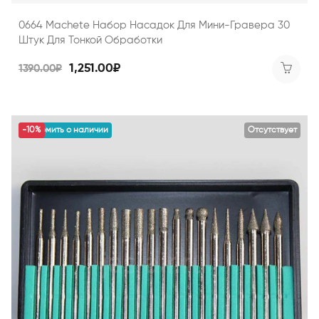
0664 Machete Набор Насадок Для Мини-Гравера 30
Штук Для Тонкой Обработки
1,251.00₽
1390.00₽
уведомить о наличии
-10%
Отсутствует