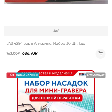
JAS
JAS 4284 Боры Алмазные, Набор 30 Шт., Lux
686.70₽
763.00₽
уведомить о наличии
-10%
Отсутствует