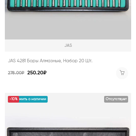
JAS
JAS 4281 Боры Алмазные, Набор 20 Шт.
250.20₽
278.00₽
уведомить о наличии
-10%
Отсутствует