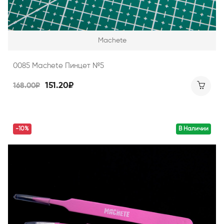
Machete
0085 Machete Пинцет №5
151.20₽
168.00₽
-10%
В Наличии