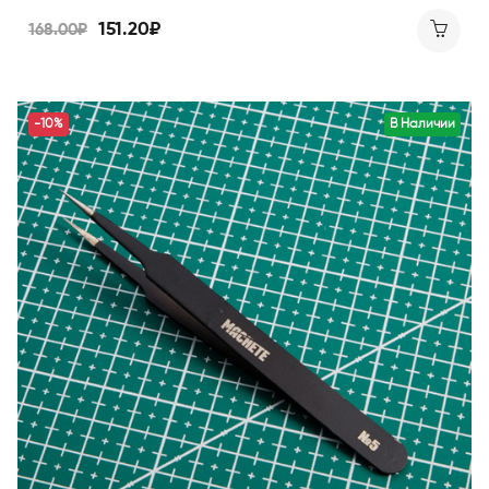
151.20₽
168.00₽
-10%
В Наличии