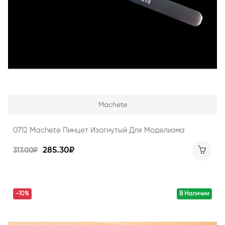
Machete
0712 Machete Пинцет Изогнутый Для Моделизма
285.30₽
317.00₽
-10%
В Наличии