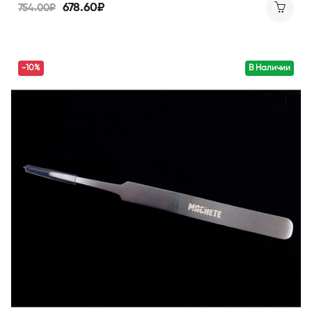
678.60₽
754.00₽
-10%
В Наличии