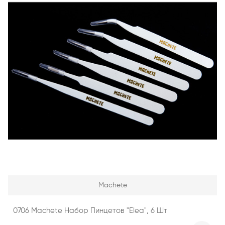
Machete
0706 Machete Набор Пинцетов "Elea", 6 Шт