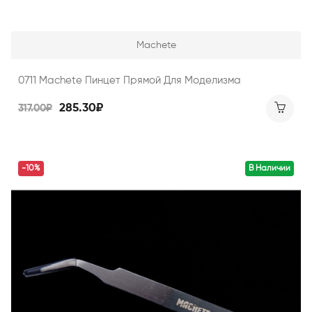
Machete
0711 Machete Пинцет Прямой Для Моделизма
285.30₽
317.00₽
-10%
В Наличии