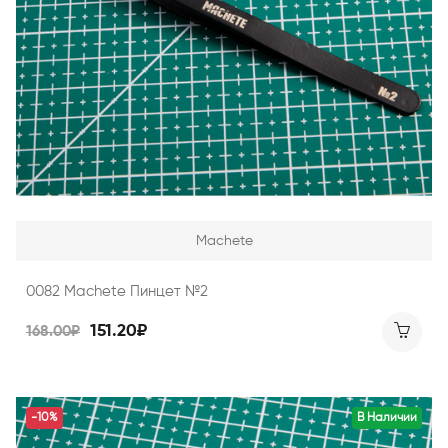
Machete
0082 Machete Пинцет №2
151.20₽
168.00₽
-10%
В Наличии