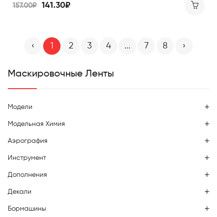
141.30₽
157.00₽
‹
1
2
3
4
...
7
8
›
Маскировочные Ленты
Модели
Модельная Химия
Аэрография
Инструмент
Дополнения
Декали
Бормашины