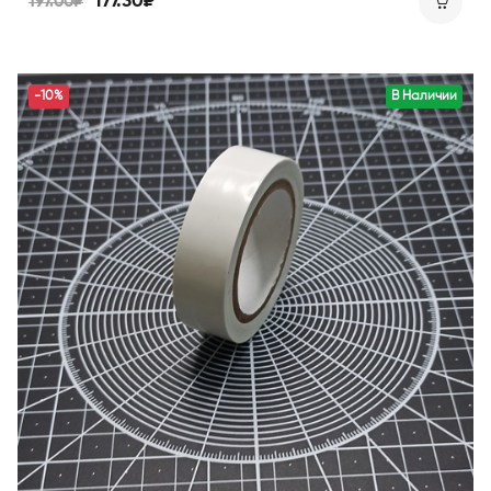
177.30₽
197.00₽
-10%
В Наличии