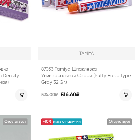
TAMIYA
евка
87053 Tamiya Шпаклевка
h Density
Универсальная Серая (Putty Basic Type
ная)
Gray 32 Gr.)
516.60₽
574.00₽
Отсутствует
уведомить о наличии
-10%
Отсутствует