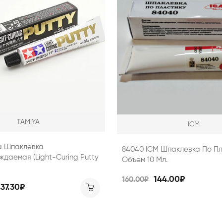
TAMIYA
ICM
a Шпаклевка
84040 ICM Шпаклевка По Пл
даемая (Light-Curing Putty
Объем 10 Мл.
144.00₽
160.00₽
437.30₽