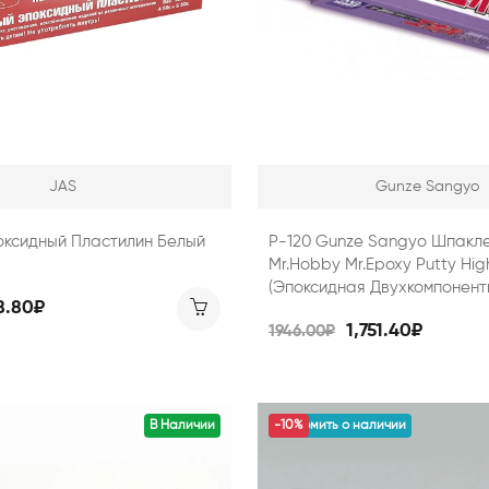
JAS
Gunze Sangyo
оксидный Пластилин Белый
P-120 Gunze Sangyo Шпакл
Mr.Hobby Mr.Epoxy Putty Hig
(эпоксидная Двухкомпонент
8.80₽
1,751.40₽
1946.00₽
В Наличии
уведомить о наличии
-10%