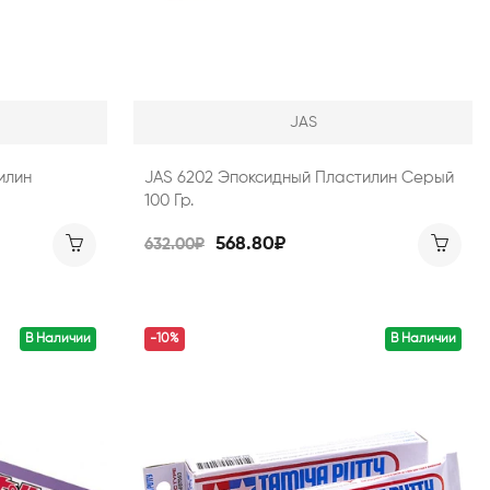
JAS
илин
JAS 6202 Эпоксидный Пластилин Серый
100 Гр.
568.80₽
632.00₽
В Наличии
-10%
В Наличии