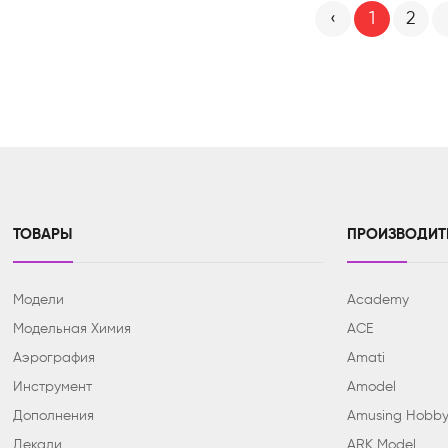
‹
1
2
ТОВАРЫ
ПРОИЗВОДИТ
Модели
Academy
Модельная Химия
ACE
Аэрография
Amati
Инструмент
Amodel
Дополнения
Amusing Hobb
Декали
ARK Model