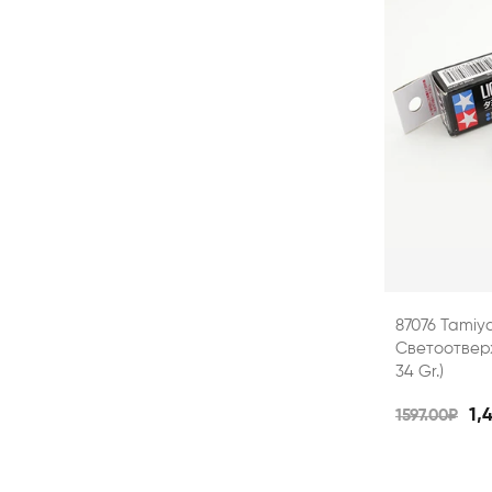
87076 Tamiy
Светоотверж
34 Gr.)
1,
1597.00₽