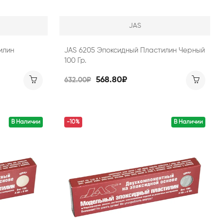
JAS
илин
JAS 6205 Эпоксидный Пластилин Черный
100 Гр.
568.80₽
632.00₽
В Наличии
-10%
В Наличии