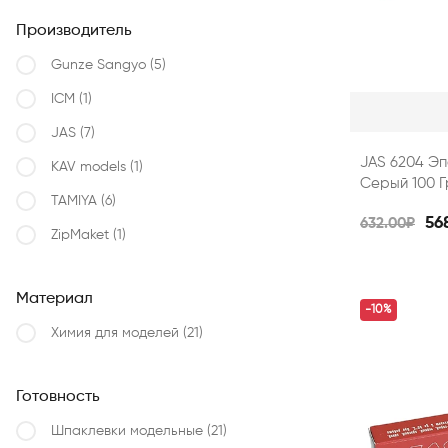
Производитель
Gunze Sangyo
(5)
ICM
(1)
JAS
(7)
JAS 6204 Эп
KAV models
(1)
Серый 100 Г
TAMIYA
(6)
56
632.00₽
ZipMaket
(1)
Материал
-10%
Химия для моделей
(21)
Готовность
Шпаклевки модельные
(21)