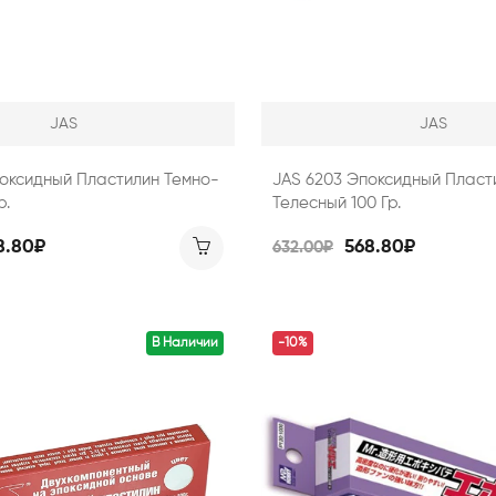
JAS
JAS
оксидный Пластилин Темно-
JAS 6203 Эпоксидный Пласт
р.
Телесный 100 Гр.
8.80₽
568.80₽
632.00₽
В Наличии
-10%