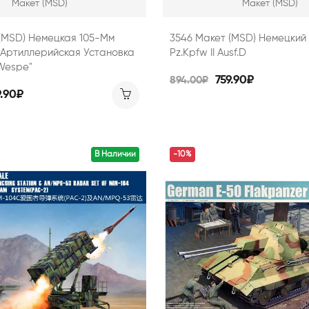
Макет (MSD)
Макет (MSD)
(MSD) Немецкая 105-Мм
3546 Макет (MSD) Немецкий 
Артиллерийская Установка
Pz.Kpfw II Ausf.D
"Wespe"
759.90₽
894.00₽
9.90₽
В Наличии
-10%