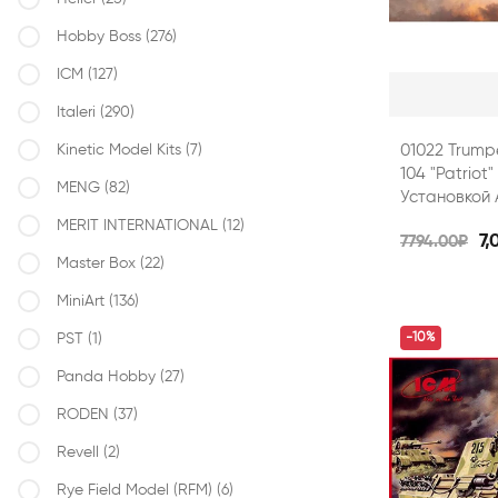
Hobby Boss
(276)
ICM
(127)
Italeri
(290)
Kinetic Model Kits
(7)
01022 Trump
104 "Patrio
MENG
(82)
Установкой
MERIT INTERNATIONAL
(12)
7,
7794.00₽
Master Box
(22)
MiniArt
(136)
PST
(1)
-10%
Panda Hobby
(27)
RODEN
(37)
Revell
(2)
Rye Field Model (RFM)
(6)