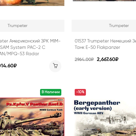
Trumpeter
Trumpeter
eter Американский ЗРК MIM-
01537 Trumpeter Немецкий З
t" SAM System PAC-2 С
Танк E-50 Flakpanzer
 AN/MPQ-53 Radar
2,667.60₽
2964.00₽
014.60₽
В Наличии
-10%