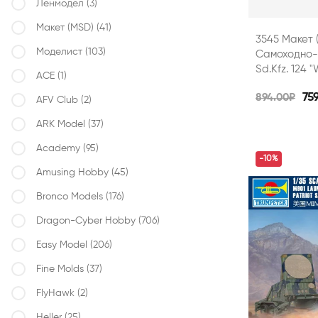
Ленмодел
(3)
Макет (MSD)
(41)
3545 Макет 
Моделист
(103)
Самоходно-
Sd.Kfz. 124 
ACE
(1)
75
894.00₽
AFV Club
(2)
ARK Model
(37)
Academy
(95)
-10%
Amusing Hobby
(45)
Bronco Models
(176)
Dragon-Cyber ​​Hobby
(706)
Easy Model
(206)
Fine Molds
(37)
FlyHawk
(2)
Heller
(25)