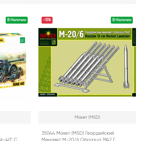
В Наличии
-15%
В Наличии
Макет (MSD)
35044 Макет (MSD) Гвардейский
Миномет М-20/6 Образца 1942 Г.
k-40" С