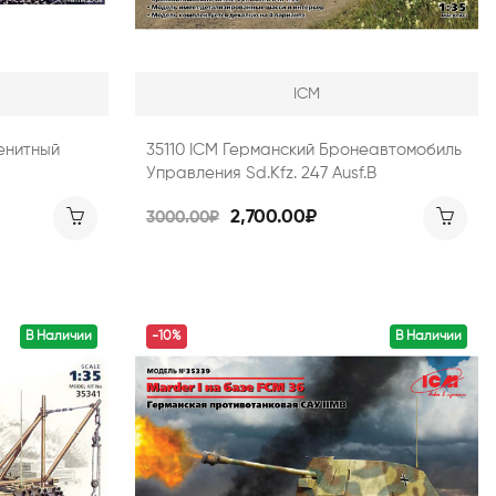
ICM
енитный
35110 ICM Германский Бронеавтомобиль
Управления Sd.Kfz. 247 Ausf.B
2,700.00₽
3000.00₽
В Наличии
-10%
В Наличии