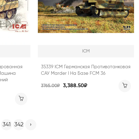
ICM
нированная
35339 ICM Германская Противотанковая
Машина
САУ Marder I На Базе FCM 36
нний
3,388.50₽
3765.00₽
341
342
›