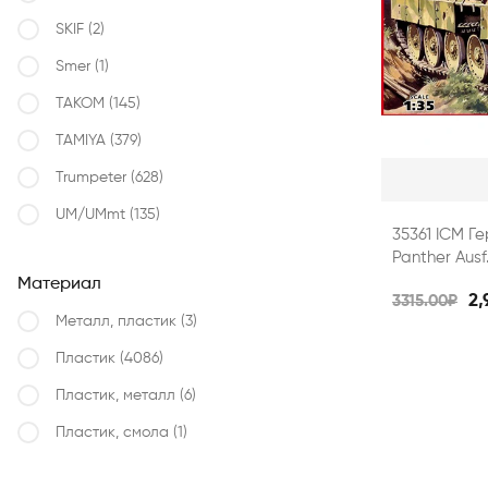
SKIF
(2)
Smer
(1)
TAKOM
(145)
TAMIYA
(379)
Trumpeter
(628)
UM/UMmt
(135)
35361 ICM Ге
Panther Ausf
Материал
2,
3315.00₽
Металл, пластик
(3)
Пластик
(4086)
Пластик, металл
(6)
Пластик, смола
(1)