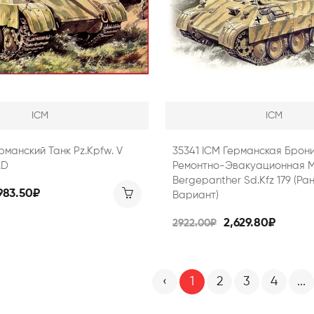
ICM
ICM
рманский Танк Pz.Kpfw. V
35341 ICM Германская Бро
.D
Ремонтно-Эвакуационная 
Bergepanther Sd.Kfz 179 (ра
983.50₽
Вариант)
2,629.80₽
2922.00₽
‹
1
2
3
4
...