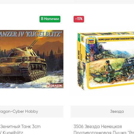
В Наличии
-15%
ragon-Cyber ​​Hobby
Звезда
 Зенитный Танк 3cm
3506 Звезда Немецкая
V Kugelblitz
Противотанковая Пушка "Pa