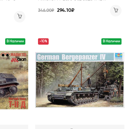
294.10₽
346.00₽
В Наличии
-10%
В Наличии