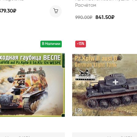
Расчётом
379.30₽
841.50₽
990.00₽
В Наличии
-15%