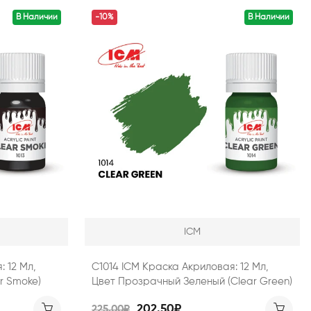
В Наличии
-10%
В Наличии
ICM
 12 Мл,
C1014 ICM Краска Акриловая: 12 Мл,
r Smoke)
Цвет Прозрачный Зеленый (Clear Green)
202.50₽
225.00₽