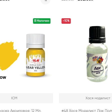
В Наличии
-10%
ICM
Хася моделист
раска Акриловая: 12 Мл,
#48 Хася Моделист Лак Пол