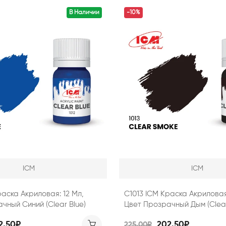
В Наличии
-10%
ICM
ICM
раска Акриловая: 12 Мл,
C1013 ICM Краска Акриловая:
чный Синий (Clear Blue)
Цвет Прозрачный Дым (Clea
2.50₽
202.50₽
225.00₽