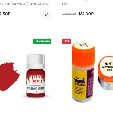
чный Желтый (Clear Yellow)
Мл
2.50₽
162.00₽
180.00₽
В Наличии
-15%