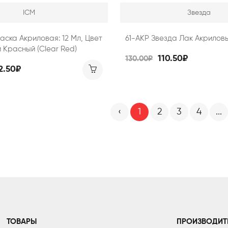
ICM
Звезда
раска Акриловая: 12 Мл, Цвет
61-АКР Звезда Лак Акрилов
Красный (Clear Red)
110.50₽
130.00₽
2.50₽
‹
1
2
3
4
...
ТОВАРЫ
ПРОИЗВОДИТ