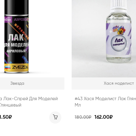
Звезда
Хася моделист
да Лак-Спрей Для Моделей
#43 Хася Моделист Лак Глян
Глянцевый
Мл
1.50₽
162.00₽
180.00₽