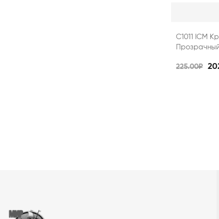
C1011 ICM К
Прозрачный 
20
225.00₽