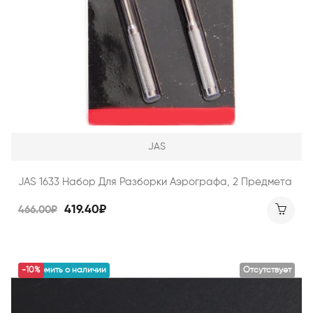
JAS
JAS 1633 Набор Для Разборки Аэрографа, 2 Предмета
419.40₽
466.00₽
уведомить о наличии
-10%
Отсутствует