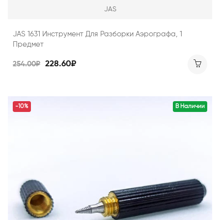
JAS
JAS 1631 Инструмент Для Разборки Аэрографа, 1
Предмет
228.60₽
254.00₽
-10%
В Наличии