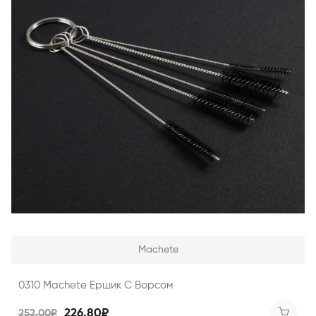
Machete
0310 Machete Ершик С Ворсом
226.80₽
252.00₽