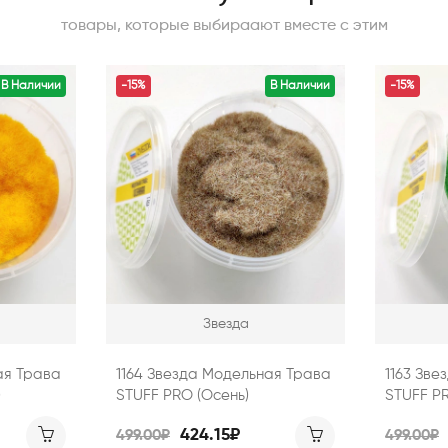
товары, которые выбираают вместе с этим
В Наличии
-15%
В Наличии
-15%
Звезда
ая Трава
1164 Звезда Модельная Трава
1163 Зв
)
STUFF PRO (Осень)
STUFF PR
424.15₽
499.00₽
499.00₽