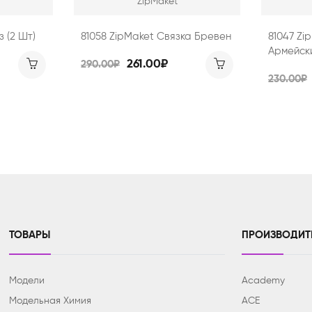
ZipMaket
 (2 Шт)
81058 ZipMaket Связка Бревен
81047 Zi
Армейск
261.00₽
290.00₽
230.00₽
ТОВАРЫ
ПРОИЗВОДИТ
Модели
Academy
Модельная Химия
ACE