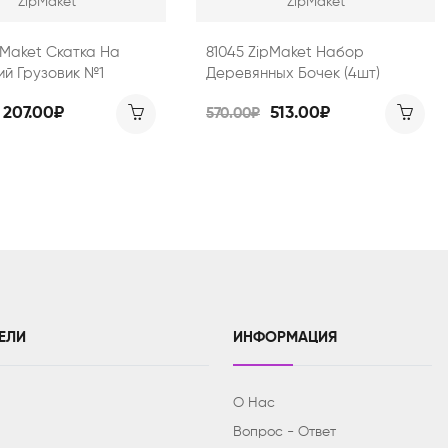
ZipMaket
ZipMaket
pMaket Скатка На
81045 ZipMaket Набор
ий Грузовик №1
Деревянных Бочек (4шт)
207.00₽
513.00₽
570.00₽
ЕЛИ
ИНФОРМАЦИЯ
О Нас
Вопрос - Ответ