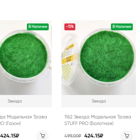
В Наличии
-15%
В Наличии
Звезда
Звезда
езда Модельная Трава
1162 Звезда Модельная Трава
O (Газон)
STUFF PRO (Болотная)
424.15₽
424.15₽
499.00₽