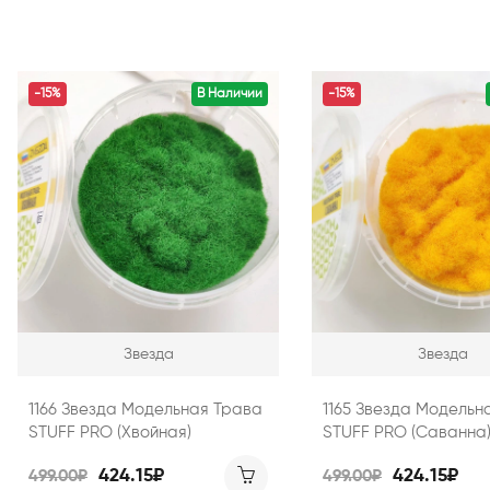
-15%
В Наличии
-15%
Звезда
Звезда
1166 Звезда Модельная Трава
1165 Звезда Модельн
STUFF PRO (Хвойная)
STUFF PRO (Саванна
424.15₽
424.15₽
499.00₽
499.00₽