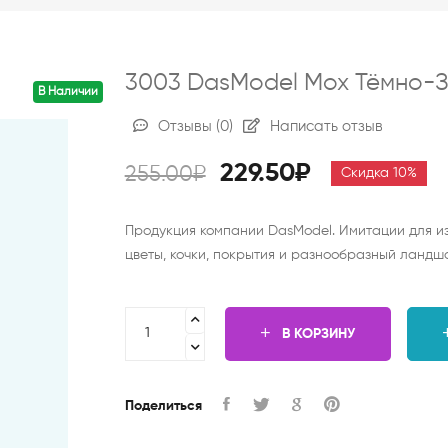
3003 DasModel Мох Тёмно-З
В Наличии
Отзывы
(0)
Написать отзыв
229.50₽
255.00₽
Скидка 10%
Продукция компании DasModel. Имитации для изг
цветы, кочки, покрытия и разнообразный ландш
В КОРЗИНУ
Поделиться