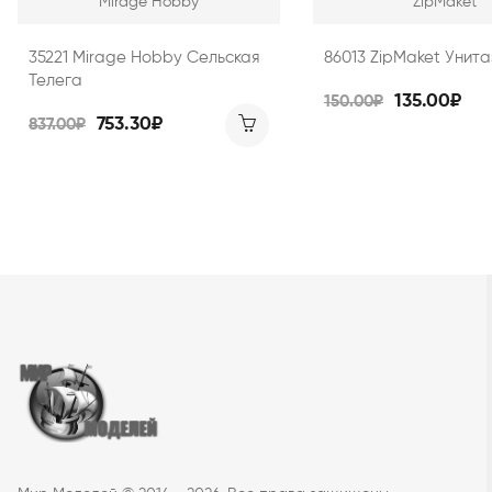
Mirage Hobby
ZipMaket
35221 Mirage Hobby Сельская
86013 ZipMaket Унитаз
Телега
135.00₽
150.00₽
753.30₽
837.00₽