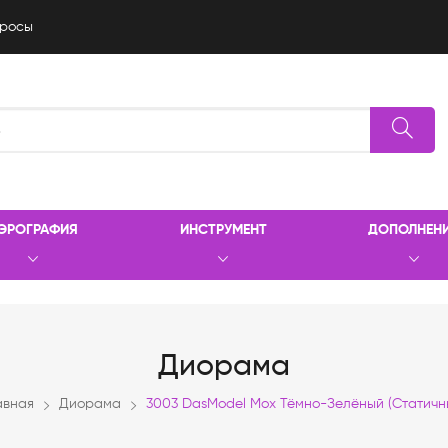
росы
ЭРОГРАФИЯ
ИНСТРУМЕНТ
ДОПОЛНЕН
Диорама
авная
Диорама
3003 DasModel Мох Тёмно-Зелёный (статичн