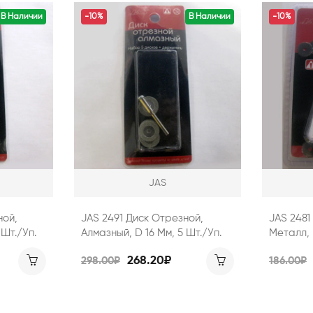
В Наличии
-10%
В Наличии
-10%
JAS
ной,
JAS 2491 Диск Отрезной,
JAS 2481
 Шт./уп.
Алмазный, D 16 Мм, 5 Шт./уп.
Металл, 
268.20₽
298.00₽
186.00₽