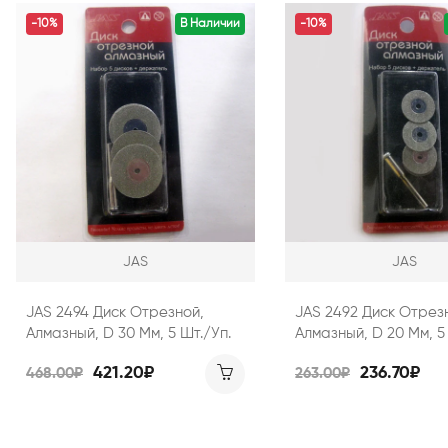
-10%
В Наличии
-10%
JAS
JAS
JAS 2494 Диск Отрезной,
JAS 2492 Диск Отрез
Алмазный, D 30 Мм, 5 Шт./уп.
Алмазный, D 20 Мм, 5
421.20₽
236.70₽
468.00₽
263.00₽