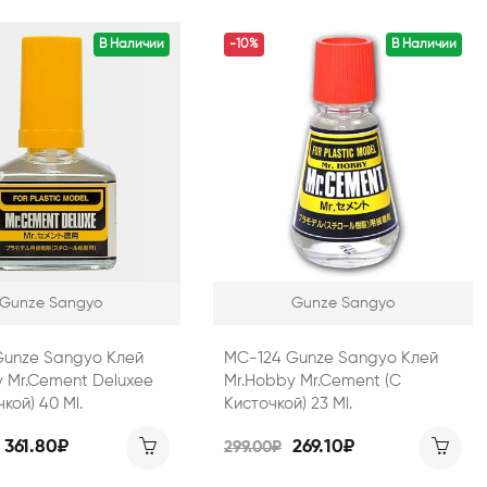
В Наличии
-10%
В Наличии
Gunze Sangyo
Gunze Sangyo
Gunze Sangyo Клей
MC-124 Gunze Sangyo Клей
 Mr.Cement Deluxee
Mr.Hobby Mr.Cement (с
кой) 40 Ml.
Кисточкой) 23 Ml.
361.80₽
269.10₽
299.00₽