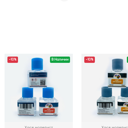
-10%
В Наличии
-10%
Хася моделист
Хася моделис