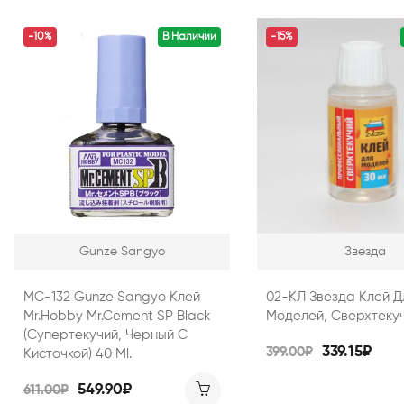
-10%
В Наличии
-15%
Gunze Sangyo
Звезда
MC-132 Gunze Sangyo Клей
02-КЛ Звезда Клей Д
Mr.Hobby Mr.Cement SP Black
Моделей, Сверхтеку
(супертекучий, Черный С
339.15₽
399.00₽
Кисточкой) 40 Ml.
549.90₽
611.00₽