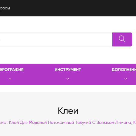
росы
ЭРОГРАФИЯ
ИНСТРУМЕНТ
ДОПОЛНЕН
Клеи
ист Клей Для Моделей Нетоксичный Текучий С Запахом Лимона, К