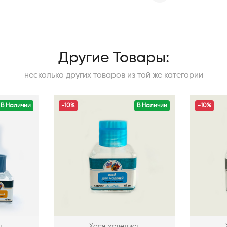
Другие Товары:
несколько других товаров из той же категории
В Наличии
-10%
В Наличии
-10%
т
Хася моделист