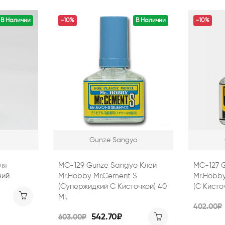
В Наличии
-10%
В Наличии
-10%
Gunze Sangyo
ля
MC-129 Gunze Sangyo Клей
MC-127 
чий
Mr.Hobby Mr.Cement S
Mr.Hobby
(супержидкий С Кисточкой) 40
(с Кисточ
Ml.
402.00₽
542.70₽
603.00₽