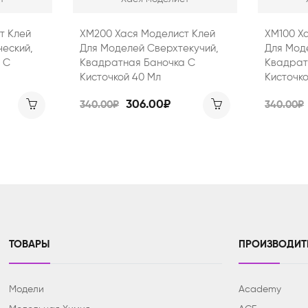
т Клей
ХМ200 Хася Моделист Клей
ХМ100 Х
еский,
Для Моделей Сверхтекучий,
Для Моде
 С
Квадратная Баночка С
Квадрат
Кисточкой 40 Мл
Кисточко
306.00₽
340.00₽
340.00₽
ТОВАРЫ
ПРОИЗВОДИТ
Модели
Academy