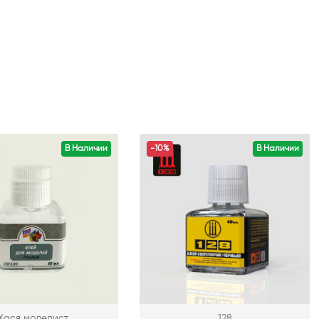
В Наличии
-10%
В Наличии
Хася моделист
128