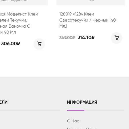
ася Моделист Клей
128019 «128» Клей
лей Текучий,
Сверхтекучий / Черный (40
ная Баночка С
Мл.)
й 40 Мл
314.10₽
349.00₽
306.00₽
ЕЛИ
ИНФОРМАЦИЯ
О Нас