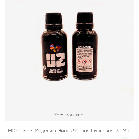
Хася моделист
НК002 Хася Моделист Эмаль Черная Глянцевая, 30 Мл