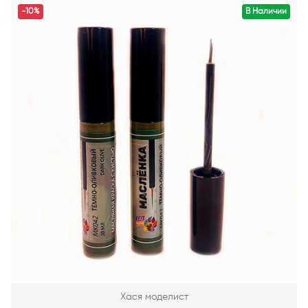
-10%
В Наличии
Хася моделист