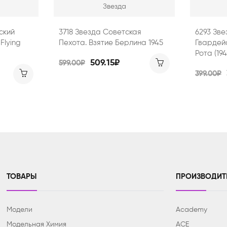
Звезда
ский
3718 Звезда Советская
6293 Зв
Flying
Пехота. Взятие Берлина 1945
Гвардей
Рота (194
509.15₽
599.00₽
399.00₽
ТОВАРЫ
ПРОИЗВОДИТ
Модели
Academy
Модельная Химия
ACE