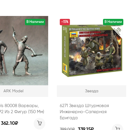
В Наличии
-15%
В Наличии
ARK Model
Звезда
els 80008 Варвары,
6271 Звезда Штурмовая
 Из 2 Фигур (150 Мм)
Инженерно-Саперная
Бригада
362.10₽
339.15₽
399.00₽