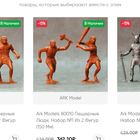
товары, которые выбираают вместе с этим
В Наличии
-15%
В Наличии
-15%
ARK Model
щерные
Ark Models 80010 Пещерные
Ark Mod
2 Фигур
Люди, Набор №1 Из 2 Фигур
Набор №2
(150 Мм)
426.00₽
362.10₽
426.00₽