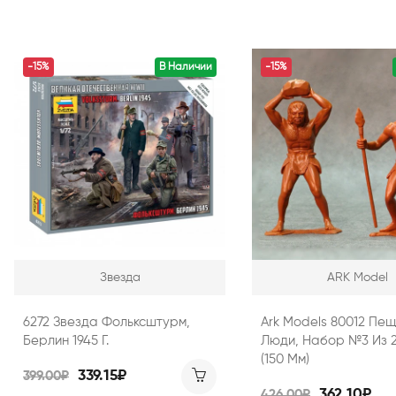
-15%
В Наличии
-15%
Звезда
ARK Model
6272 Звезда Фольксштурм,
Ark Models 80012 Пе
Берлин 1945 Г.
Люди, Набор №3 Из 
(150 Мм)
339.15₽
399.00₽
362.10₽
426.00₽