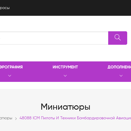
росы
ЭРОГРАФИЯ
ИНСТРУМЕНТ
ДОПОЛНЕН
Миниатюры
атюры
48088 ICM Пилоты И Техники Бомбардировочной Авиации