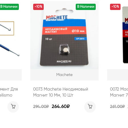
В Наличии
-10%
В Наличии
-10%
Machete
умент Для
0073 Machete Неодимовый
0072 Ma
llismo
Магнит 10 Мм, 10 Шт
Магнит 7
264.60₽
294.00₽
261.00₽