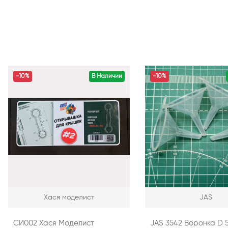
-10%
В Наличии
-10%
Хася моделист
JAS
СИ002 Хася Моделист
JAS 3542 Воронка D 