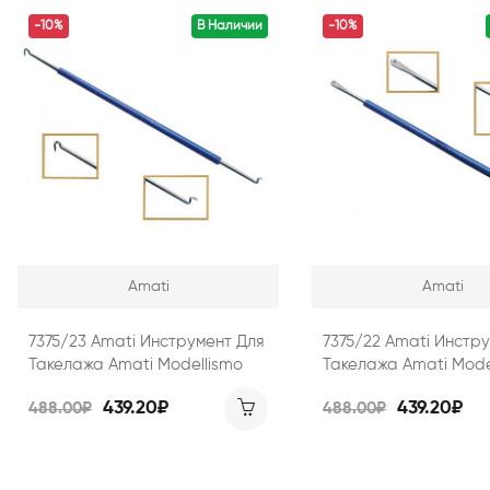
-10%
В Наличии
-10%
Amati
Amati
7375/23 Amati Инструмент Для
7375/22 Amati Инстр
Такелажа Amati Modellismo
Такелажа Amati Mode
439.20₽
439.20₽
488.00₽
488.00₽