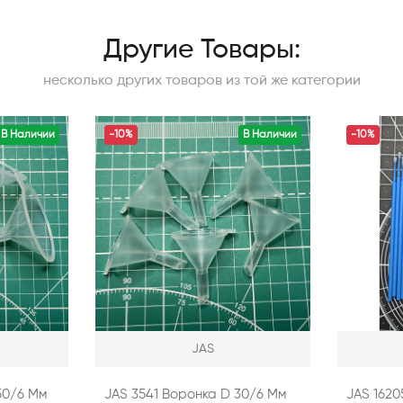
Другие Товары:
несколько других товаров из той же категории
В Наличии
-10%
В Наличии
-10%
JAS
50/6 Мм
JAS 3541 Воронка D 30/6 Мм
JAS 162