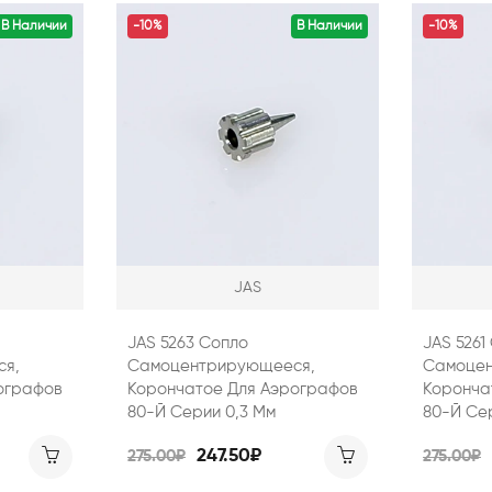
В Наличии
-10%
В Наличии
-10%
JAS
JAS 5263 Сопло
JAS 5261
я,
Самоцентрирующееся,
Самоцен
ографов
Корончатое Для Аэрографов
Коронча
80-Й Серии 0,3 Мм
80-Й Се
247.50₽
275.00₽
275.00₽