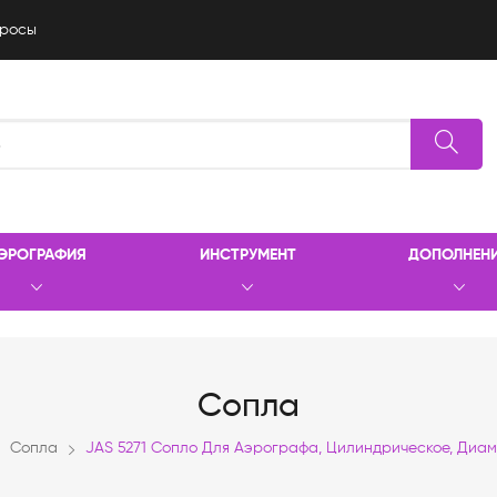
росы
ЭРОГРАФИЯ
ИНСТРУМЕНТ
ДОПОЛНЕН
Сопла
Сопла
JAS 5271 Сопло Для Аэрографа, Цилиндрическое, Диам