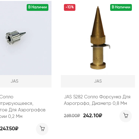
В Наличии
-10%
В Наличии
JAS
JAS
 Сопло
JAS 5282 Сопло Форсунка Для
трирующееся,
Аэрографа, Диаметр 0,8 Мм
тое Для Аэрографов
242.10₽
269.00₽
рии 0,2 Мм
247.50₽