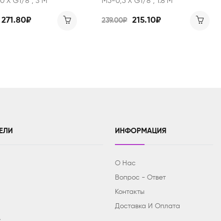
0 Х G1/8", 3 М
M5-0,5 Х G1/8", 1.8 М
271.80₽
215.10₽
239.00₽
ЕЛИ
ИНФОРМАЦИЯ
О Нас
Вопрос - Ответ
Контакты
Доставка И Оплата
y