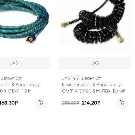
JAS
JAS
9 Шланг От
JAS 1451 Шланг От
сора К Аэрографу,
Компрессора К Аэрографу,
 Х G1/4", 1.8 М
G1/8" Х G1/8", 5 М, ПВХ, Витой
168.30₽
214.20₽
238.00₽