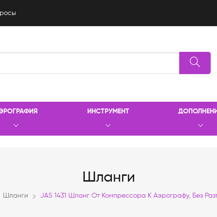
росы
ЭРОГРАФИЯ
ИНСТРУМЕНТ
ДОПОЛНЕН
Шланги
Шланги
JAS 1431 Шланг От Компрессора К Аэрографу, Без Раз