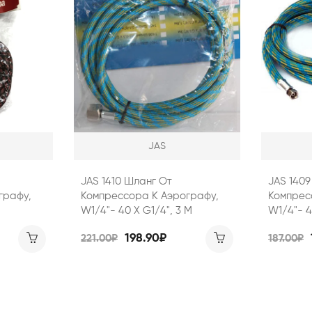
JAS
JAS 1410 Шланг От
JAS 140
графу,
Компрессора К Аэрографу,
Компрес
W1/4"- 40 Х G1/4", 3 М
W1/4"- 40
198.90₽
221.00₽
187.00₽