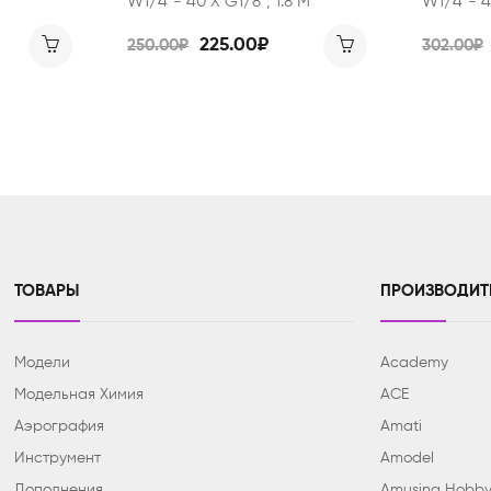
W1/4"- 40 Х G1/8", 1.8 М
W1/4"- 4
225.00₽
250.00₽
302.00₽
ТОВАРЫ
ПРОИЗВОДИТ
Модели
Academy
Модельная Химия
ACE
Аэрография
Amati
Инструмент
Amodel
Дополнения
Amusing Hobb