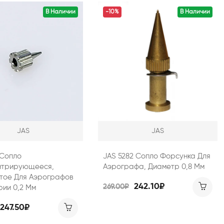
В Наличии
-10%
В Наличии
JAS
JAS
 Сопло
JAS 5282 Сопло Форсунка Для
трирующееся,
Аэрографа, Диаметр 0,8 Мм
тое Для Аэрографов
242.10₽
269.00₽
рии 0,2 Мм
247.50₽