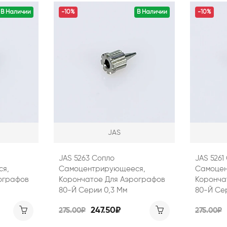
В Наличии
-10%
В Наличии
-10%
JAS
JAS 5263 Сопло
JAS 5261
я,
Самоцентрирующееся,
Самоцен
ографов
Корончатое Для Аэрографов
Коронча
80-Й Серии 0,3 Мм
80-Й Се
247.50₽
275.00₽
275.00₽