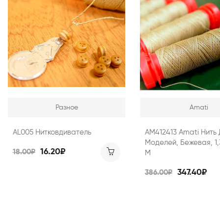
Разное
Amati
AL005 Нитковдиватель
AM412413 Amati Нить
Моделей, Бежевая, 1,
16.20₽
18.00₽
М
347.40₽
386.00₽