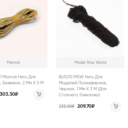
Mamoli
Model Ship World
 Mamoli Нить Для
BLR210 MSW Нить Для
 Бежевая, 2 Мм Х 5 М
Моделей Полиэфирная,
Черная, 1 Мм Х 3 М (для
303.30₽
Стоячего Такелажа)
209.70₽
233.00₽