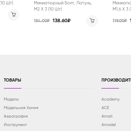
(10 Шт)
Миниатюрный Болт, Латунь,
Миниатю
М2 X 3 (10 Шт)
М1,6 X 3 
138.60₽
154.00₽
119.00₽
ТОВАРЫ
ПРОИЗВОДИТ
Модели
Academy
Модельная Химия
ACE
Аэрография
Amati
Инструмент
Amodel