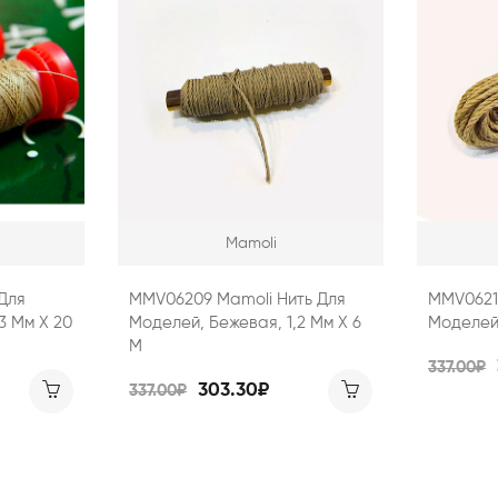
Mamoli
 Для
MMV06209 Mamoli Нить Для
MMV06211
3 Мм Х 20
Моделей, Бежевая, 1,2 Мм Х 6
Моделей,
М
337.00₽
303.30₽
337.00₽