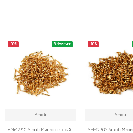
-10%
В Наличии
-10%
Amati
Amati
AM612310 Amati Миниатюрный
AM612305 Amati Мин