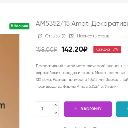
AM5352/15 Amati Декоративн
В Наличии
Отзывы
(0)
Написать отзыв
142.20₽
158.00₽
Скидка 10%
Декоративный литой металлический элемент в в
европейских городов и стран. Может применять
XIX века. Размер примерно 10х12 мм. Зеркально
Производство фирмы Amati 5352/15, Италия.
В КОРЗИНУ