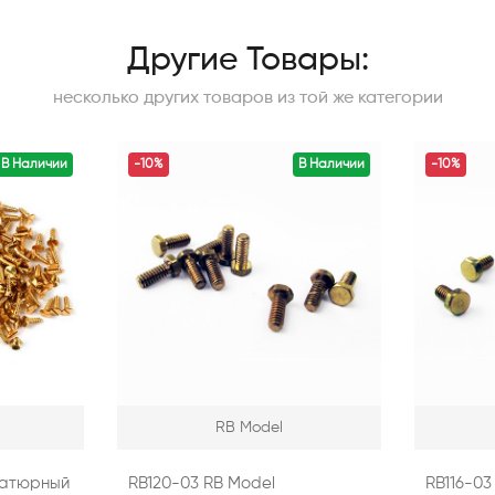
Другие Товары:
несколько других товаров из той же категории
В Наличии
-10%
В Наличии
-10%
RB Model
иатюрный
RB120-03 RB Model
RB116-03