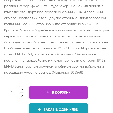
сборочные линии в июне 1941 г. «Студебекеры» строились в 11
различных модификациях. Студебекер US6 не был принят в
качестве стандартного грузовика армии США, и главными
его пользователями стали другие страны антигитлеровской
коалиции. Большинство US6 было отправлено в СССР. В
Красной Армии «Студебекеры» использовались не только для
перевозки грузов и личного состава, но также послужили
базой для разнообразных реактивных систем залпового огня.
Наиболее известной советской РСЗО Второй Мировой войны
стала БМ-13-16Н, прозванная «Катюшей». Эти машины
поступали в гвардейские минометные части с апреля 1943 г.
БМ-13 были грозным оружием, любимым своими войсками и
наводящим ужас на врагов. (Моделист 303548)
В КОРЗИНУ
ЗАКАЗ В ОДИН КЛИК