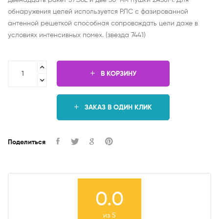
двенадцать ракет 57Э6Е и две 30-мм пушки 2А38М. Для
обнаружения целей используется РЛС с фазированной
антенной решеткой способная сопровождать цели даже в
условиях интенсивных помех. (звезда 7441)
В КОРЗИНУ
ЗАКАЗ В ОДИН КЛИК
Поделиться
0.0
из 5